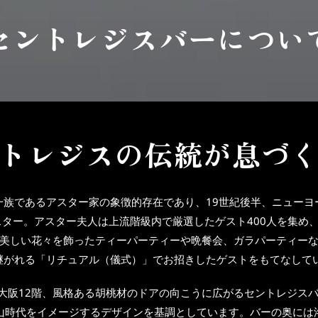
セントレジスバーについ
トレジスの伝統が息づ
一族であるアスター家の象徴的存在であり、19世紀後半、ニューヨ
ター。アスター夫人は上流階級内で厳選したゲスト400人を集め、「T
美しい花々を飾ったティーパーティーや晩餐会、ガラパーティー
継がれる「リチュアル（儀式）」でお招きしたゲストをもてなして
ル 大阪12階、風格ある胡桃材のドアの向こうに広がるセントレジス
山時代をイメージするデザインを基調としています。バーの奥には