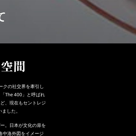
て
く空間
ークの社交界を牽引し
he 400」と呼ばれ
など、現在もセントレジ
いました。
バー。日本が文化の扉を
洛中洛外図をイメージ